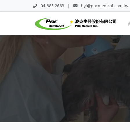
04-885 2663
|
hyt@pocmedical.com.tw