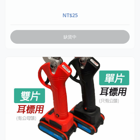
MS Maxi耳標 母頭 (單個) 黃 74x100mm 空白版
NT$
25
缺貨中
VECA001
電動耳標鉗