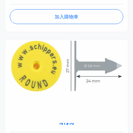
加入購物車
MSTA153.04.1
MS 圓形耳標 STM金屬公頭 通用(單個) Ø27mm
NT$
10