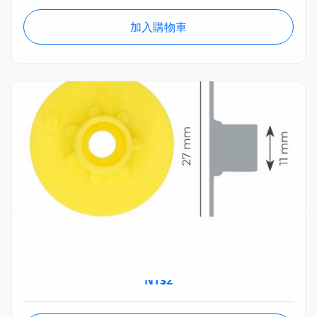
加入購物車
MSTA039.06.1
MS 圓形耳標 STF母頭 (單個) Ø27mm
NT$
2