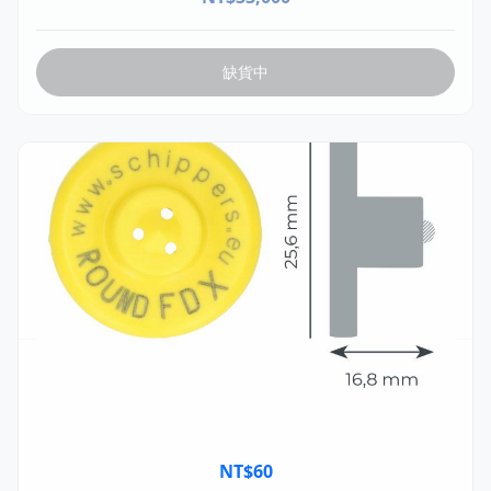
缺貨中
MSTA035.01.1
MS 電子耳標 FDX(全雙工) 不可重複 STF母頭 單個
Ø25.6mm
NT$
60