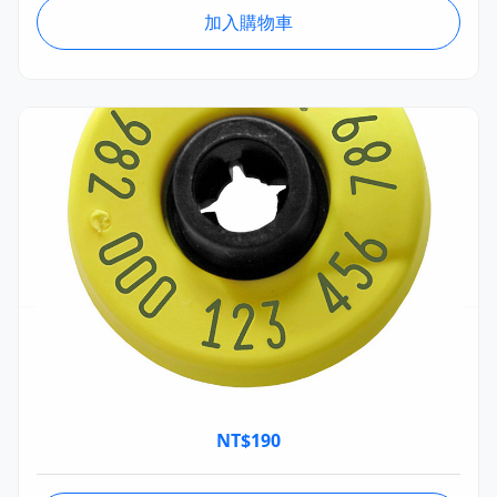
加入購物車
ALTA001.01
Allflex 電子耳標 HDX(半雙工) 可重複 母頭 單個
Ø30mm
NT$
190