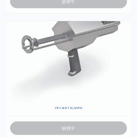
缺貨中
FRSA001
Fat-O-Meater II™ 光學式屠體評級系統
NT$
970,000
缺貨中